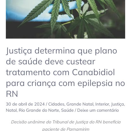
custear
tratamento
com
Canabidiol
para
criança
com
Justiça determina que plano
epilepsia
de saúde deve custear
no
tratamento com Canabidiol
RN
para criança com epilepsia no
RN
30 de abril de 2024
/
Cidades
,
Grande Natal
,
Interior
,
Justiça
,
Natal
,
Rio Grande do Norte
,
Saúde
/
Deixe um comentário
Decisão unânime do Tribunal de Justiça do RN beneficia
paciente de Parnamirim