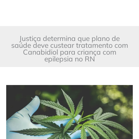
Justiça determina que plano de
saúde deve custear tratamento com
Canabidiol para criança com
epilepsia no RN
Justiça
determina
que
plano
de
saúde
deve