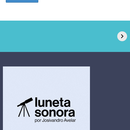
GPA, dono do Pão
RN confirma 2º
de Açúcar e Extra,
caso de superfungo
pede recuperação
Candida auris e
extrajudicial de R$
investiga falha em
4,5 bi
limpeza hospitalar