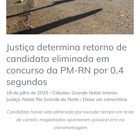
da
PM-
RN
por
0,4
segundos
Justiça determina retorno de
candidata eliminada em
concurso da PM-RN por 0,4
segundos
18 de julho de 2025
/
Cidades
,
Grande Natal
,
Interior
,
Justiça
,
Natal
,
Rio Grande do Norte
/
Deixe um comentário
Candidata havia sido eliminada por exceder tempo em teste
de corrida; magistrados apontaram possível erro na
cronometragem