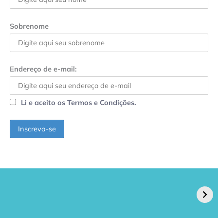
Sobrenome
Endereço de e-mail:
Li e aceito os Termos e Condições.
GPA, dono do Pão
RN confirma 2º
de Açúcar e Extra,
caso de superfungo
pede recuperação
Candida auris e
extrajudicial de R$
investiga falha em
4,5 bi
limpeza hospitalar