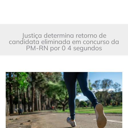
Justiça determina retorno de
candidata eliminada em concurso da
PM-RN por 0 4 segundos
Justiça
determina
retorno
de
candidata
eliminada
em
concurso