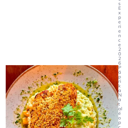
s
E
x
p
e
ri
e
n
c
e
2
0
2
6
P
á
p
ri
k
a
N
a
t
al
é
o
p
ç