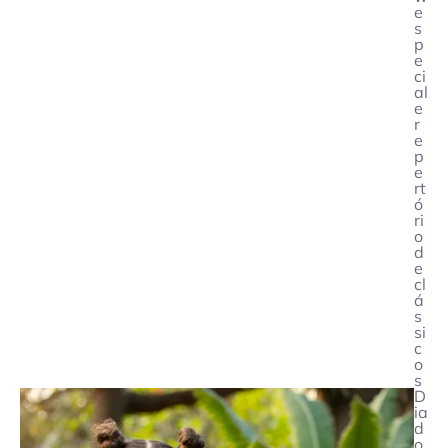
e
s
p
e
ci
al
e
r
e
p
e
rt
ó
ri
o
d
e
cl
á
s
si
c
o
s
D
ia
d
o