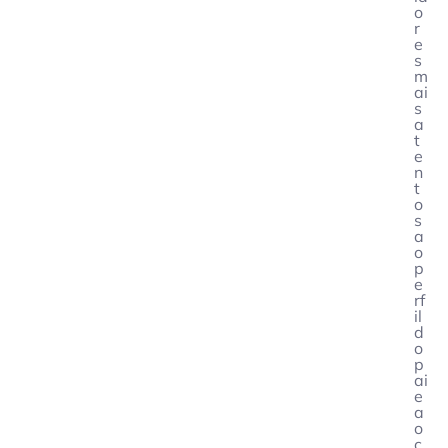
o
r
e
s
m
ai
s
a
t
e
n
t
o
s
a
o
p
e
rf
il
d
o
p
ai
e
a
o
c