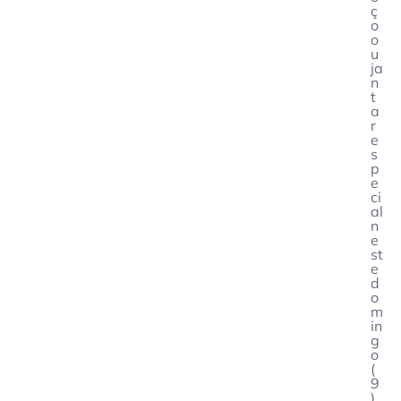
ç
o
o
u
ja
n
t
a
r
e
s
p
e
ci
al
n
e
st
e
d
o
m
in
g
o
(
9
)