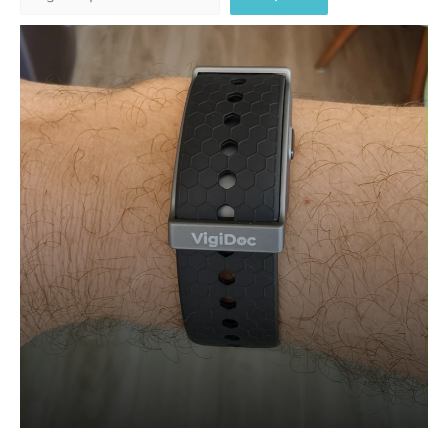
Plataforma VigiDoc garante
cuidado contínuo para pacientes
oncológicos com monitoramento
remoto em casa
Leia mais