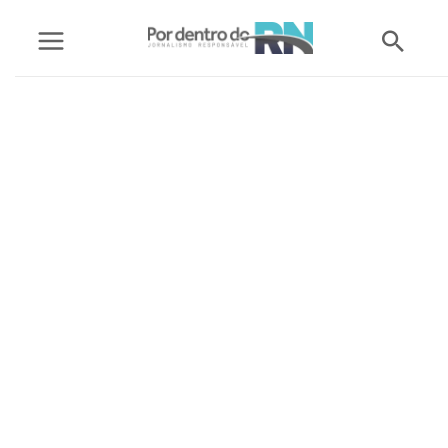
Ir
Pesq
para
o
conteúdo