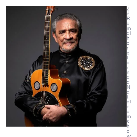
Z
é
R
a
m
al
h
o
r
e
t
o
r
n
a
a
N
a
t
al
c
o
m
s
h
o
w