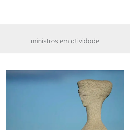
ministros em atividade
Judiciário
entra
em
recesso
e
plantão
do
STF