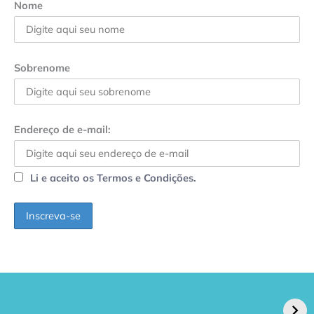
Nome
Sobrenome
Endereço de e-mail:
Li e aceito os Termos e Condições.
GPA, dono do Pão
RN confirma 2º
de Açúcar e Extra,
caso de superfungo
pede recuperação
Candida auris e