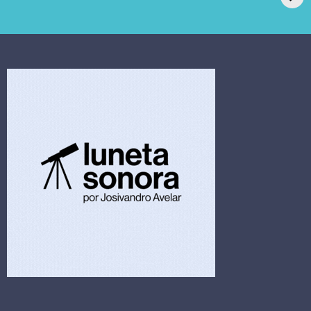
extrajudicial de R$
investiga falha em
4,5 bi
limpeza hospitalar