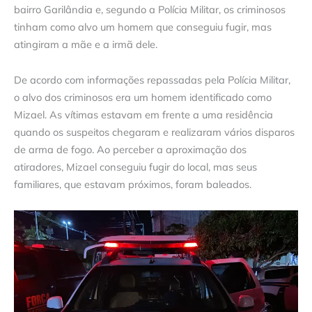
bairro Garilândia e, segundo a Polícia Militar, os criminosos
tinham como alvo um homem que conseguiu fugir, mas
atingiram a mãe e a irmã dele.
De acordo com informações repassadas pela Polícia Militar,
o alvo dos criminosos era um homem identificado como
Mizael. As vítimas estavam em frente a uma residência
quando os suspeitos chegaram e realizaram vários disparos
de arma de fogo. Ao perceber a aproximação dos
atiradores, Mizael conseguiu fugir do local, mas seus
familiares, que estavam próximos, foram baleados.