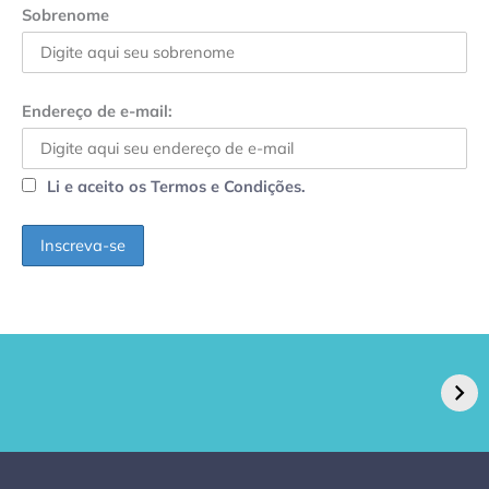
Sobrenome
Endereço de e-mail:
Li e aceito os Termos e Condições.
GPA, dono do Pão
RN confirma 2º
de Açúcar e Extra,
caso de superfungo
pede recuperação
Candida auris e
extrajudicial de R$
investiga falha em
4,5 bi
limpeza hospitalar