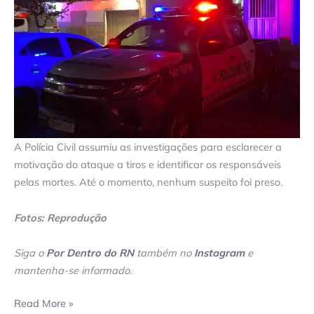
A Polícia Civil assumiu as investigações para esclarecer a
motivação do ataque a tiros e identificar os responsáveis
pelas mortes. Até o momento, nenhum suspeito foi preso.
Fotos: Reprodução
Siga o
Por Dentro do RN
também no
Instagram
e
mantenha-se informado
.
Read More »