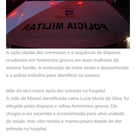
A ação rápida dos criminosos e a sequência de disparos
resultaram em ferimentos graves em duas mulheres da
mesma família. A motivação do crime ainda é desconhecida
e a polícia trabalha para identificar os autores.
Mãe do alvo morre após dar entrada no hospital
A mãe de Mizael, identificada como Luzia Maria da Silva, foi
atingida pelos disparos e sofreu ferimentos graves. Ela
chegou a ser socorrida e encaminhada para uma unidade
de saúde, mas não resistiu e morreu pouco depois de dar
entrada no hospital.