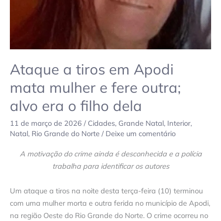
fere
outra;
alvo
era
o
filho
Ataque a tiros em Apodi
dela
mata mulher e fere outra;
alvo era o filho dela
11 de março de 2026
/
Cidades
,
Grande Natal
,
Interior
,
Natal
,
Rio Grande do Norte
/
Deixe um comentário
A motivação do crime ainda é desconhecida e a polícia
trabalha para identificar os autores
Um ataque a tiros na noite desta terça-feira (10) terminou
com uma mulher morta e outra ferida no município de Apodi,
na região Oeste do Rio Grande do Norte. O crime ocorreu no