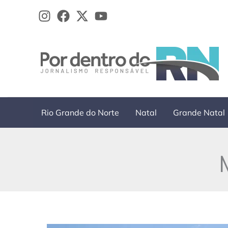
Ir
para
o
conteúdo
Rio Grande do Norte
Natal
Grande Natal