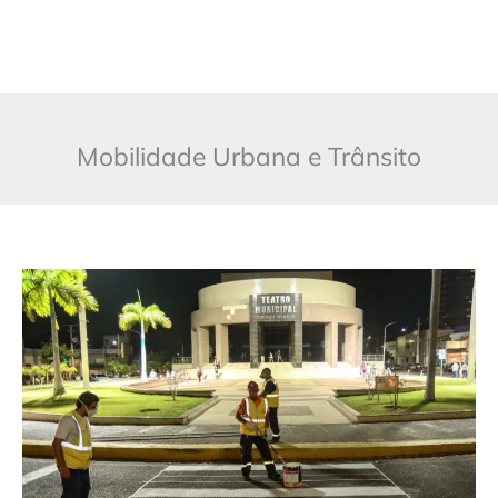
Mobilidade Urbana e Trânsito
Prefeitura
de
Mossoró
avança
em
mobilidade
com
implantação