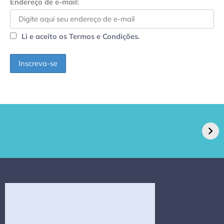
Endereço de e-mail:
Li e aceito os Termos e Condições.
GPA, dono do Pão
RN confirma 2º
de Açúcar e Extra,
caso de superfungo
pede recuperação
Candida auris e
extrajudicial de R$
investiga falha em
4,5 bi
limpeza hospitalar