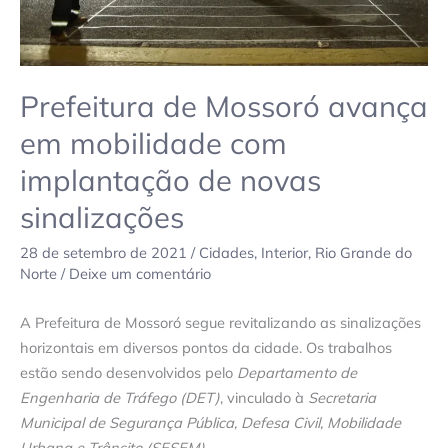
de
novas
sinalizações
Prefeitura de Mossoró avança
em mobilidade com
implantação de novas
sinalizações
28 de setembro de 2021
/
Cidades
,
Interior
,
Rio Grande do
Norte
/
Deixe um comentário
A Prefeitura de Mossoró segue revitalizando as sinalizações
horizontais em diversos pontos da cidade. Os trabalhos
estão sendo desenvolvidos pelo
Departamento de
Engenharia de Tráfego (DET)
, vinculado à
Secretaria
Municipal de Segurança Pública, Defesa Civil, Mobilidade
Urbana e Trânsito (SESEM)
.