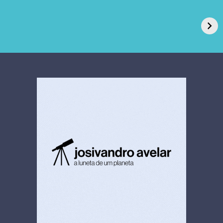
GPA, dono do Pão
RN confirma 2º
de Açúcar e Extra,
caso de superfungo
pede recuperação
Candida auris e
extrajudicial de R$
investiga falha em
4,5 bi
limpeza hospitalar