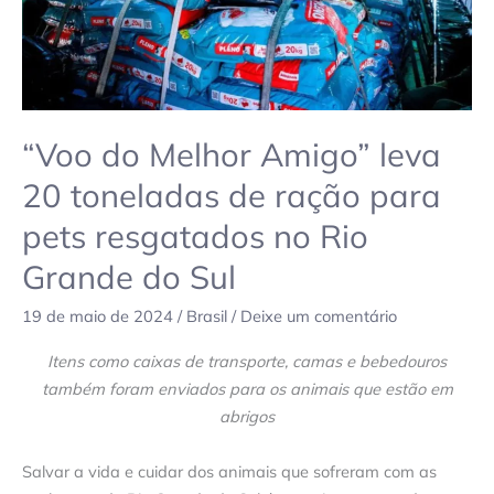
ração
para
pets
resgatados
no
Rio
“Voo do Melhor Amigo” leva
Grande
20 toneladas de ração para
do
pets resgatados no Rio
Sul
Grande do Sul
19 de maio de 2024
/
Brasil
/
Deixe um comentário
Itens como caixas de transporte, camas e bebedouros
também foram enviados para os animais que estão em
abrigos
Salvar a vida e cuidar dos animais que sofreram com as