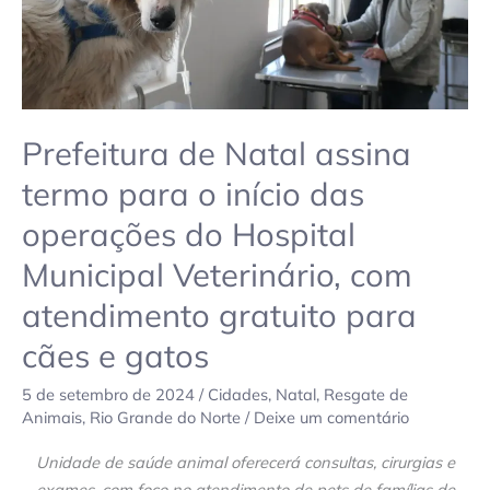
das
operações
do
Hospital
Municipal
Veterinário,
Prefeitura de Natal assina
com
termo para o início das
atendimento
operações do Hospital
gratuito
para
Municipal Veterinário, com
cães
atendimento gratuito para
e
gatos
cães e gatos
5 de setembro de 2024
/
Cidades
,
Natal
,
Resgate de
Animais
,
Rio Grande do Norte
/
Deixe um comentário
Unidade de saúde animal oferecerá consultas, cirurgias e
exames, com foco no atendimento de pets de famílias de