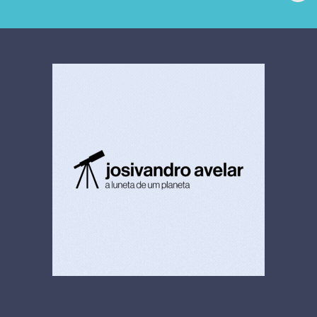
extrajudicial de R$
investiga falha em
4,5 bi
limpeza hospitalar