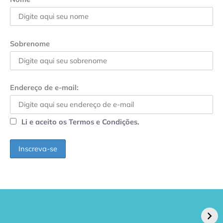
Sobrenome
Endereço de e-mail:
Li e aceito os Termos e Condições.
GPA, dono do Pão
RN confirma 2º
de Açúcar e Extra,
caso de superfungo
pede recuperação
Candida auris e