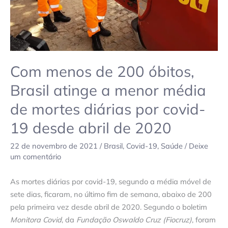
menor
média
de
mortes
diárias
por
Com menos de 200 óbitos,
covid-
Brasil atinge a menor média
19
de mortes diárias por covid-
desde
abril
19 desde abril de 2020
de
2020
22 de novembro de 2021
/
Brasil
,
Covid-19
,
Saúde
/
Deixe
um comentário
As mortes diárias por covid-19, segundo a média móvel de
sete dias, ficaram, no último fim de semana, abaixo de 200
pela primeira vez desde abril de 2020. Segundo o boletim
Monitora Covid
, da
Fundação Oswaldo Cruz (Fiocruz)
, foram