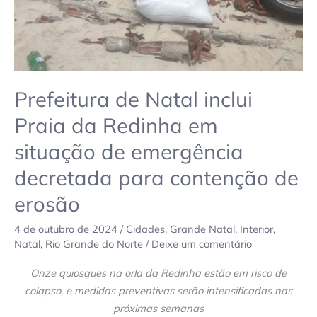
situação
de
emergência
decretada
para
contenção
Prefeitura de Natal inclui
de
Praia da Redinha em
erosão
situação de emergência
decretada para contenção de
erosão
4 de outubro de 2024
/
Cidades
,
Grande Natal
,
Interior
,
Natal
,
Rio Grande do Norte
/
Deixe um comentário
Onze quiosques na orla da Redinha estão em risco de
colapso, e medidas preventivas serão intensificadas nas
próximas semanas