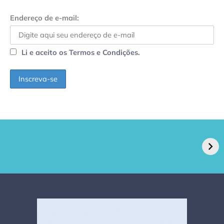
Endereço de e-mail:
Li e aceito os Termos e Condições.
GPA, dono do Pão
RN confirma 2º
de Açúcar e Extra,
caso de superfungo
pede recuperação
Candida auris e
extrajudicial de R$
investiga falha em
4,5 bi
limpeza hospitalar