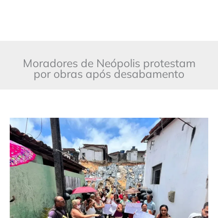
Moradores de Neópolis protestam
por obras após desabamento
Moradores
de
Neópolis
protestam
por
obras
após
desabamento