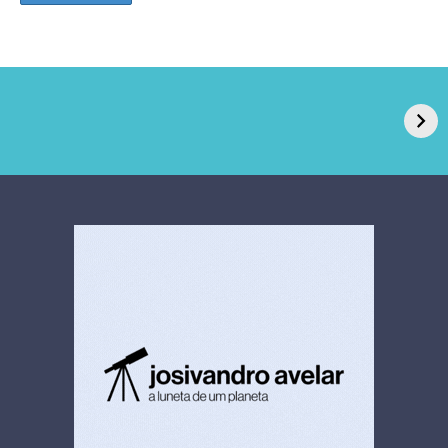
GPA, dono do Pão
RN confirma 2º
de Açúcar e Extra,
caso de superfungo
pede recuperação
Candida auris e
extrajudicial de R$
investiga falha em
4,5 bi
limpeza hospitalar