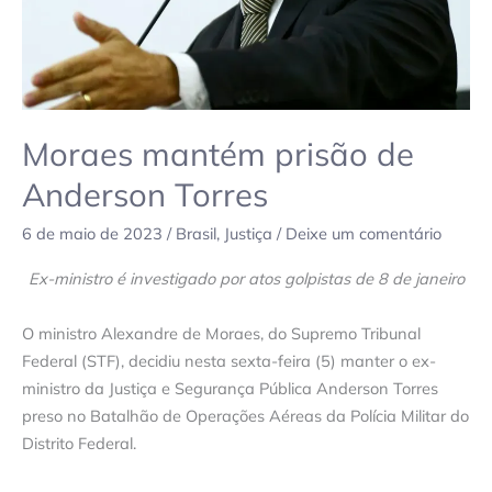
Moraes mantém prisão de
Anderson Torres
6 de maio de 2023
/
Brasil
,
Justiça
/
Deixe um comentário
Ex-ministro é investigado por atos golpistas de 8 de janeiro
O ministro Alexandre de Moraes, do Supremo Tribunal
Federal (STF), decidiu nesta sexta-feira (5) manter o ex-
ministro da Justiça e Segurança Pública Anderson Torres
preso no Batalhão de Operações Aéreas da Polícia Militar do
Distrito Federal.