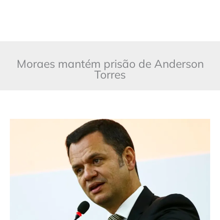
Moraes mantém prisão de Anderson
Torres
Moraes
mantém
prisão
de
Anderson
Torres