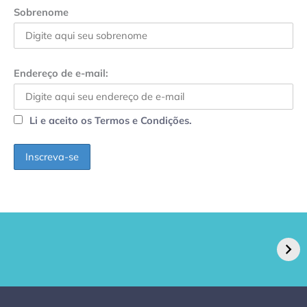
Sobrenome
Endereço de e-mail:
Li e aceito os Termos e Condições.
GPA, dono do Pão
RN confirma 2º
de Açúcar e Extra,
caso de superfungo
pede recuperação
Candida auris e
extrajudicial de R$
investiga falha em
4,5 bi
limpeza hospitalar