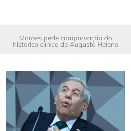
Moraes pede comprovação do
histórico clínico de Augusto Heleno
Moraes
pede
comprovação
do
histórico
clínico
de
Augusto