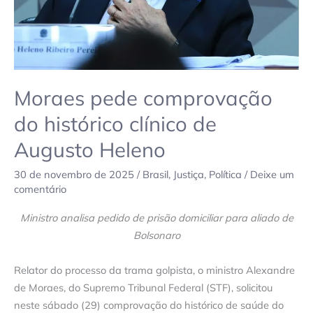
Heleno
Moraes pede comprovação
do histórico clínico de
Augusto Heleno
30 de novembro de 2025
/
Brasil
,
Justiça
,
Política
/
Deixe um
comentário
Ministro analisa pedido de prisão domiciliar para aliado de
Bolsonaro
Relator do processo da trama golpista, o ministro Alexandre
de Moraes, do Supremo Tribunal Federal (STF), solicitou
neste sábado (29) comprovação do histórico de saúde do