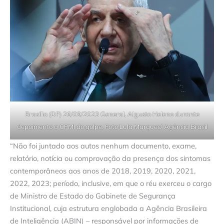
Brasília (DF) 26/09/2023 General, Algusto Heleno durante
depoimento a CPMI do golpe. Foto Lula Marques/ Agência Brasil
“Não foi juntado aos autos nenhum documento, exame,
relatório, notícia ou comprovação da presença dos sintomas
contemporâneos aos anos de 2018, 2019, 2020, 2021,
2022, 2023; período, inclusive, em que o réu exerceu o cargo
de Ministro de Estado do Gabinete de Segurança
Institucional, cuja estrutura englobada a Agência Brasileira
de Inteligência (ABIN) – responsável por informações de