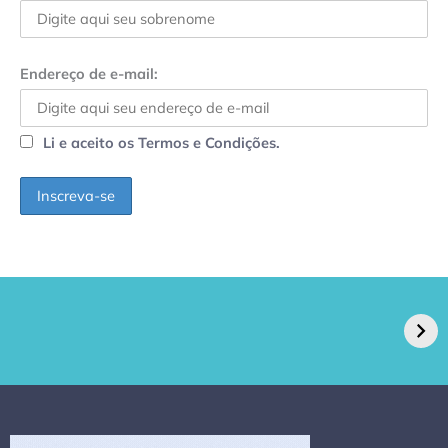
Endereço de e-mail:
Li e aceito os Termos e Condições.
GPA, dono do Pão
RN confirma 2º
de Açúcar e Extra,
caso de superfungo
pede recuperação
Candida auris e
extrajudicial de R$
investiga falha em
4,5 bi
limpeza hospitalar