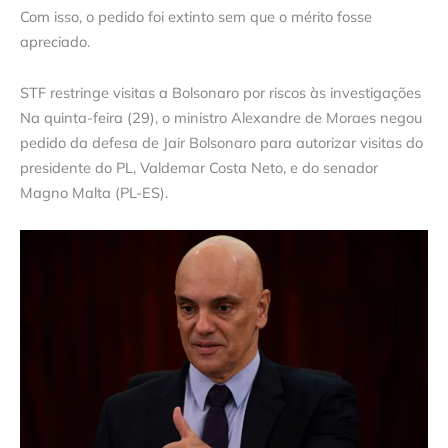
Com isso, o pedido foi extinto sem que o mérito fosse
apreciado.
STF restringe visitas a Bolsonaro por riscos às investigações
Na quinta-feira (29), o ministro Alexandre de Moraes negou
pedido da defesa de Jair Bolsonaro para autorizar visitas do
presidente do PL, Valdemar Costa Neto, e do senador
Magno Malta (PL-ES).