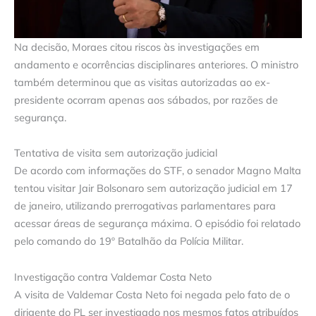
Na decisão, Moraes citou riscos às investigações em
andamento e ocorrências disciplinares anteriores. O ministro
também determinou que as visitas autorizadas ao ex-
presidente ocorram apenas aos sábados, por razões de
segurança.
Tentativa de visita sem autorização judicial
De acordo com informações do STF, o senador Magno Malta
tentou visitar Jair Bolsonaro sem autorização judicial em 17
de janeiro, utilizando prerrogativas parlamentares para
acessar áreas de segurança máxima. O episódio foi relatado
pelo comando do 19º Batalhão da Polícia Militar.
Investigação contra Valdemar Costa Neto
A visita de Valdemar Costa Neto foi negada pelo fato de o
dirigente do PL ser investigado nos mesmos fatos atribuídos