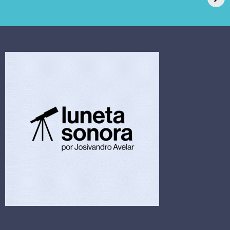
extrajudicial de R$
investiga falha em
4,5 bi
limpeza hospitalar