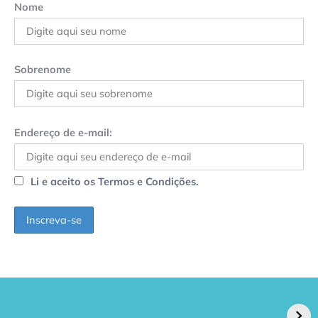
Nome
Sobrenome
Endereço de e-mail:
Li e aceito os Termos e Condições.
GPA, dono do Pão
RN confirma 2º
de Açúcar e Extra,
caso de superfungo
pede recuperação
Candida auris e