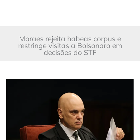
Moraes rejeita habeas corpus e
restringe visitas a Bolsonaro em
decisões do STF
Moraes
rejeita
habeas
corpus
e
restringe
visitas
a