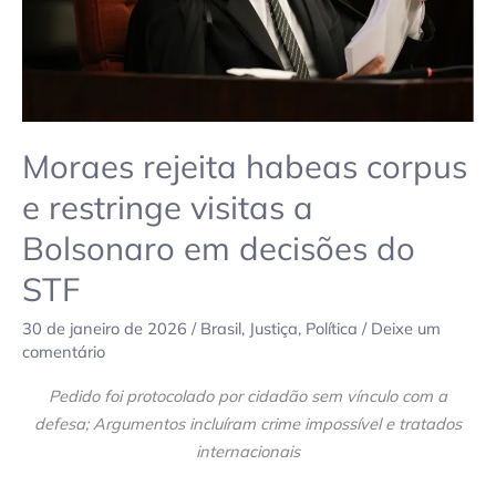
Bolsonaro
em
decisões
do
STF
Moraes rejeita habeas corpus
e restringe visitas a
Bolsonaro em decisões do
STF
30 de janeiro de 2026
/
Brasil
,
Justiça
,
Política
/
Deixe um
comentário
Pedido foi protocolado por cidadão sem vínculo com a
defesa; Argumentos incluíram crime impossível e tratados
internacionais