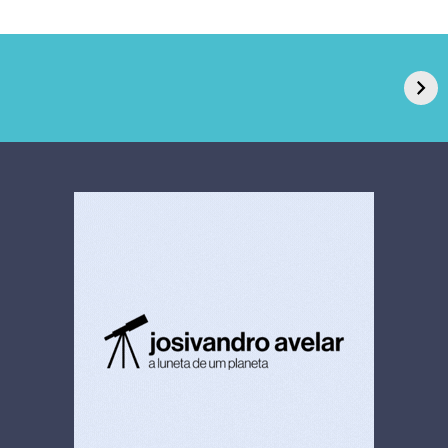
GPA, dono do Pão
RN confirma 2º
de Açúcar e Extra,
caso de superfungo
pede recuperação
Candida auris e
extrajudicial de R$
investiga falha em
4,5 bi
limpeza hospitalar