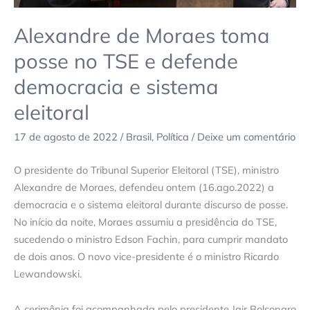
defende
democracia
Alexandre de Moraes toma
e
posse no TSE e defende
sistema
eleitoral
democracia e sistema
eleitoral
17 de agosto de 2022
/
Brasil
,
Política
/
Deixe um comentário
O presidente do Tribunal Superior Eleitoral (TSE), ministro
Alexandre de Moraes, defendeu ontem (16.ago.2022) a
democracia e o sistema eleitoral durante discurso de posse.
No início da noite, Moraes assumiu a presidência do TSE,
sucedendo o ministro Edson Fachin, para cumprir mandato
de dois anos. O novo vice-presidente é o ministro Ricardo
Lewandowski.
A cerimônia foi acompanhada pelo presidente Jair Bolsonaro