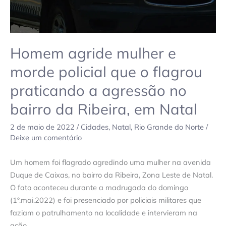
flagrou
praticando
a
agressão
Homem agride mulher e
no
bairro
morde policial que o flagrou
da
praticando a agressão no
Ribeira,
em
bairro da Ribeira, em Natal
Natal
2 de maio de 2022
/
Cidades
,
Natal
,
Rio Grande do Norte
/
Deixe um comentário
Um homem foi flagrado agredindo uma mulher na avenida
Duque de Caixas, no bairro da Ribeira, Zona Leste de Natal.
O fato aconteceu durante a madrugada do domingo
(1º.mai.2022) e foi presenciado por policiais militares que
faziam o patrulhamento na localidade e intervieram na
ação.