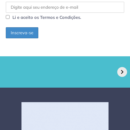
Li e aceito os Termos e Condições.
GPA, dono do Pão
RN confirma 2º
de Açúcar e Extra,
caso de superfungo
pede recuperação
Candida auris e
extrajudicial de R$
investiga falha em
4,5 bi
limpeza hospitalar