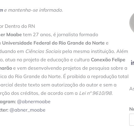
am
e mantenha-se informado
.
or Dentro do RN
er Moabe
tem 27 anos, é jornalista formado
a
Universidade Federal do Rio Grande do Norte
e
duando em
Ciências Sociais
pela mesma instituição. Além
so, atua no projeto de educação e cultura
Conexão Felipe
i
arão
e vem desenvolvendo projetos de pesquisa sobre a
ica do Rio Grande do Norte. É proibida a reprodução total
parcial deste texto sem autorização do autor e sem a
A
erção dos créditos, de acordo com a
Lei nº 9610/98
.
tagram:
@abnermoabe
N
ter:
@abner_moabe