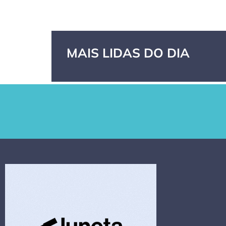
MAIS LIDAS DO DIA
GPA, dono do
RN confirma 2º
Cas
Pão de Açúcar
caso de
As 
e Extra, pede
superfungo
sec
recuperação
Candida auris e
Mor
extrajudicial de
investiga falha
tra
R$ 4,5 bi
em limpeza
par
hospitalar
fed