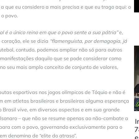
a que eu considero a mais precisa e que eu trago aqui: o
é o povo.
bol é o único reino em que o povo sente a sua pátria”
e,
coração, ele se dizia
“flamenguista, por demagogia, já
futebol, contudo, podemos ampliar não só para outros
manifestações daquilo que se pode considerar como
 no seu mais amplo conceito de conjunto de valores,
utas esportivas nos jogos olímpicos de Tóquio e não é
m em atletas brasileiros e brasileiras alguma esperança
o Brasil vive, em diversos aspectos e em sua grande
Bolsonaro – que não se resume apenas ao não-combate a
I
para com o povo, governando exclusivamente para o
7
em denomina de “elite do atraso”.
e