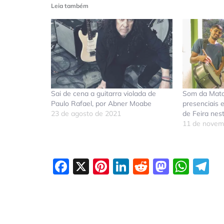
Leia também
Sai de cena a guitarra violada de
Som da Mata
Paulo Rafael, por Abner Moabe
presenciais 
23 de agosto de 2021
de Feira nes
11 de novem
Facebook
X
Pinterest
LinkedIn
Reddit
Masto
Wha
T