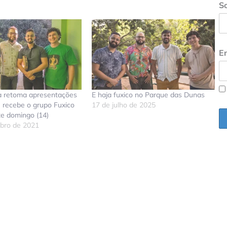
S
En
 retoma apresentações
E haja fuxico no Parque das Dunas
e recebe o grupo Fuxico
17 de julho de 2025
te domingo (14)
bro de 2021
don
tsApp
elegram