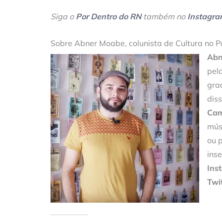
Siga o
Por Dentro do RN
também no
Instagr
Sobre Abner Moabe, colunista de Cultura no P
Abn
pel
gra
dis
Cam
mús
ou 
ins
Ins
Twit