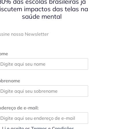
80% das escolas brasileiras já
iscutem impactos das telas na
saúde mental
ssine nossa Newsletter
ome
obrenome
dereço de e-mail:
Li e aceito os Termos e Condições.