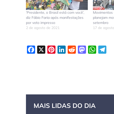
‘Presidente, o Brasil está com você’,
Movimentos d
diz Fábio Faria após manifestações
planejam mot
por voto impresso
setembro
2 de agosto de 2021
17 de agost
Facebook
X
Pinterest
LinkedIn
Reddit
Masto
Wha
T
MAIS LIDAS DO DIA