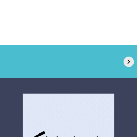
GPA, dono do Pão
RN confirma 2º
de Açúcar e Extra,
caso de superfungo
pede recuperação
Candida auris e
extrajudicial de R$
investiga falha em
4,5 bi
limpeza hospitalar