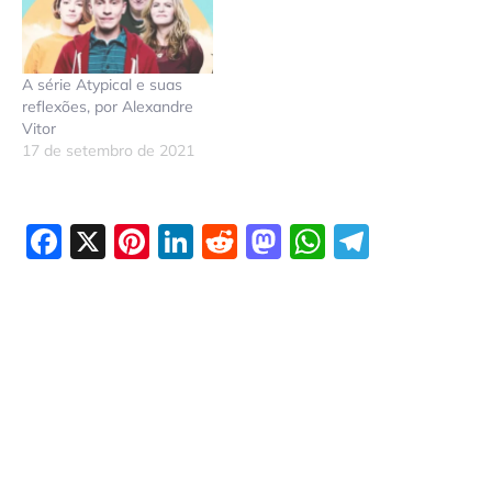
A série Atypical e suas
reflexões, por Alexandre
Vitor
17 de setembro de 2021
Facebook
X
Pinterest
LinkedIn
Reddit
Mastodon
WhatsAp
Telegr