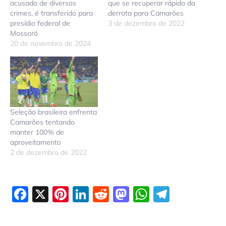
acusado de diversos
que se recuperar rápido da
crimes, é transferido para
derrota para Camarões
presídio federal de
3 de dezembro de 2022
Mossoró
20 de novembro de 2024
Seleção brasileira enfrenta
Camarões tentando
manter 100% de
aproveitamento
2 de dezembro de 2022
Facebook
X
Pinterest
LinkedIn
Reddit
Mastodon
WhatsAp
Telegr