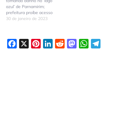
tomando banho no ‘lago
azul’ de Parnamirim;
prefeitura proíbe acesso
30 de janeiro de 2023
Facebook
X
Pinterest
LinkedIn
Reddit
Mastodon
WhatsAp
Telegr