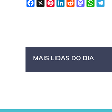
Facebook
X
Pinterest
LinkedIn
Reddit
Masto
Wha
T
MAIS LIDAS DO DIA
GPA, dono do
RN confirma 2º
Cas