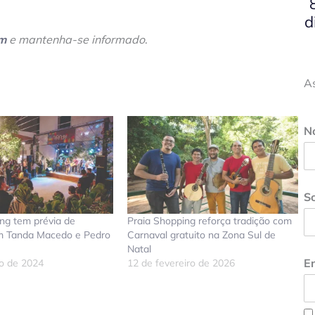
d
am
e mantenha-se informado
.
A
N
S
ng tem prévia de
Praia Shopping reforça tradição com
m Tanda Macedo e Pedro
Carnaval gratuito na Zona Sul de
Natal
En
ro de 2024
12 de fevereiro de 2026