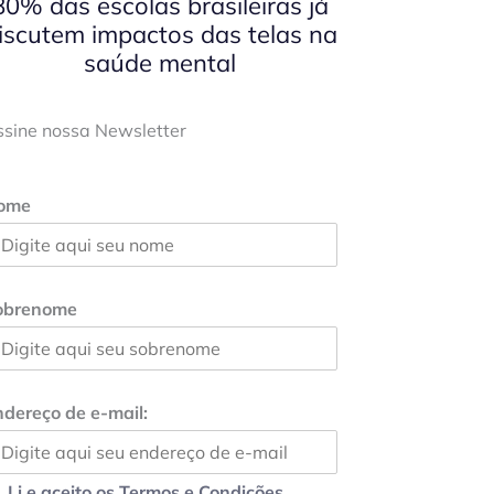
80% das escolas brasileiras já
iscutem impactos das telas na
saúde mental
ssine nossa Newsletter
ome
obrenome
dereço de e-mail:
Li e aceito os Termos e Condições.