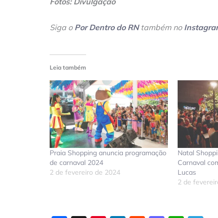
Fotos: Divulgação
Siga o
Por Dentro do RN
também no
Instagr
Leia também
Praia Shopping anuncia programação
Natal Shoppi
de carnaval 2024
Carnaval co
2 de fevereiro de 2024
Lucas
2 de feverei