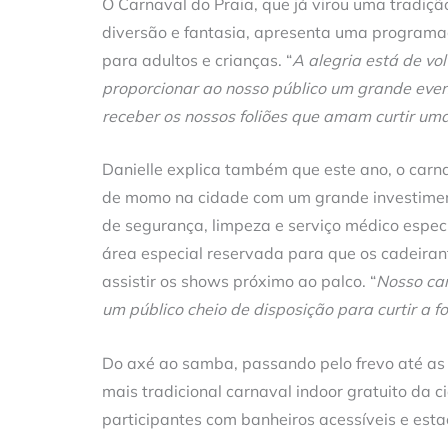
O Carnaval do Praia, que já virou uma tradiçã
diversão e fantasia, apresenta uma programa
para adultos e crianças. “
A alegria está de v
proporcionar ao nosso público um grande eve
receber os nossos foliões que amam curtir uma
Danielle explica também que este ano, o carna
de momo na cidade com um grande investiment
de segurança, limpeza e serviço médico especi
área especial reservada para que os cadeira
assistir os shows próximo ao palco. “
Nosso car
um público cheio de disposição para curtir a fo
Do axé ao samba, passando pelo frevo até as
mais tradicional carnaval indoor gratuito da 
participantes com banheiros acessíveis e es