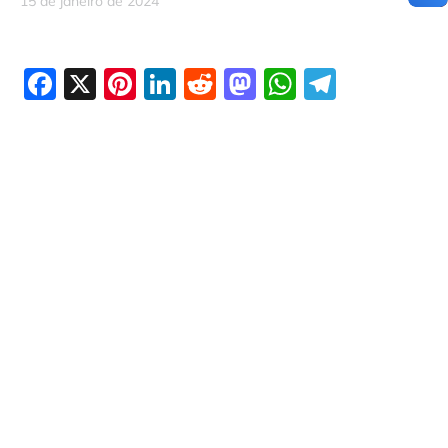
15 de janeiro de 2024
Facebook
X
Pinterest
LinkedIn
Reddit
Mastodon
WhatsAp
Telegr