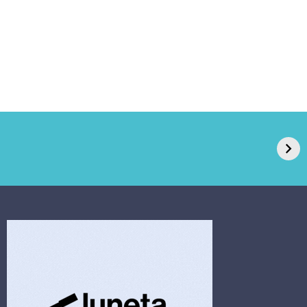
GPA, dono do Pão
RN confirma 2º
de Açúcar e Extra,
caso de superfungo
pede recuperação
Candida auris e
extrajudicial de R$
investiga falha em
4,5 bi
limpeza hospitalar