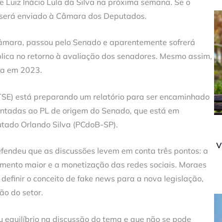
 Luiz Inácio Lula da Silva na próxima semana. Se o
o será enviado à Câmara dos Deputados.
âmara, passou pelo Senado e aparentemente sofrerá
lica no retorno à avaliação dos senadores. Mesmo assim,
nda em 2023.
l (TSE) está preparando um relatório para ser encaminhado
ntadas ao PL de origem do Senado, que está em
utado Orlando Silva (PCdoB-SP).
v
fendeu que as discussões levem em conta três pontos: a
amento maior e a monetização das redes sociais. Moraes
definir o conceito de fake news para a nova legislação,
ão do setor.
u equilíbrio na discussão do tema e que não se pode