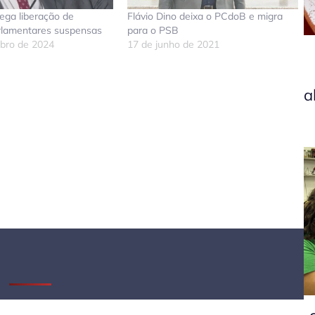
nega liberação de
Flávio Dino deixa o PCdoB e migra
lamentares suspensas
para o PSB
bro de 2024
17 de junho de 2021
a
don
tsApp
elegram