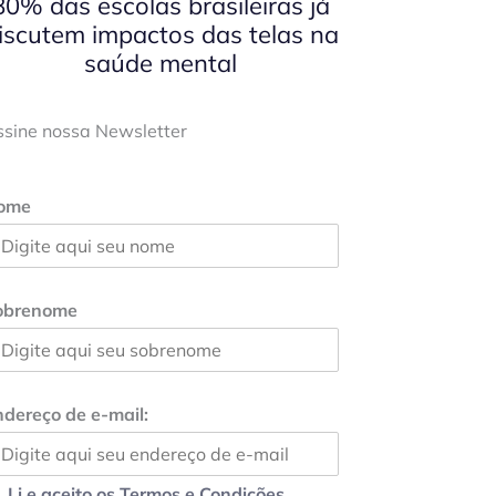
80% das escolas brasileiras já
iscutem impactos das telas na
saúde mental
ssine nossa Newsletter
ome
obrenome
dereço de e-mail:
Li e aceito os Termos e Condições.