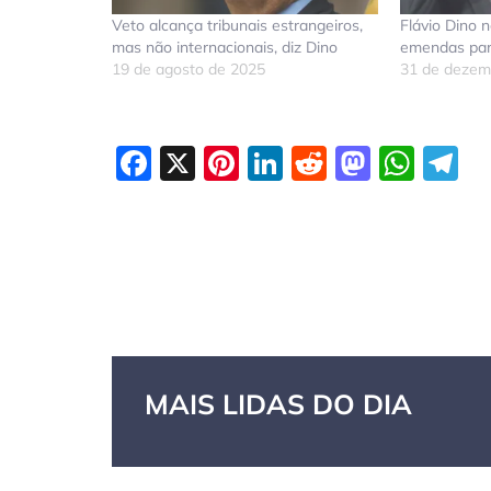
Veto alcança tribunais estrangeiros,
Flávio Dino 
mas não internacionais, diz Dino
emendas par
19 de agosto de 2025
31 de dezem
Facebook
X
Pinterest
LinkedIn
Reddit
Masto
Wha
T
MAIS LIDAS DO DIA