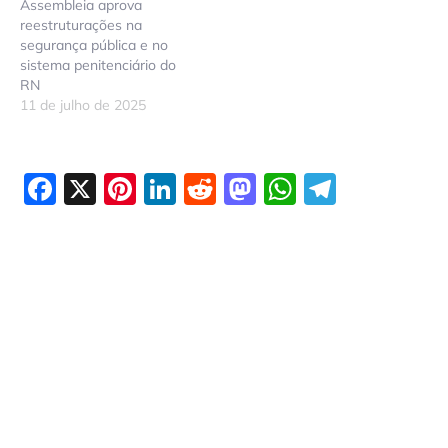
Assembleia aprova
reestruturações na
segurança pública e no
sistema penitenciário do
RN
11 de julho de 2025
Facebook
X
Pinterest
LinkedIn
Reddit
Mastodon
WhatsAp
Telegr