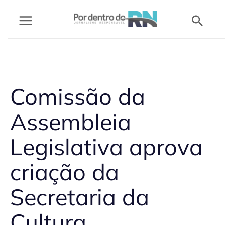
Ir
Pesq
para
o
conteúdo
Comissão da
Assembleia
Legislativa aprova
criação da
Secretaria da
Cultura