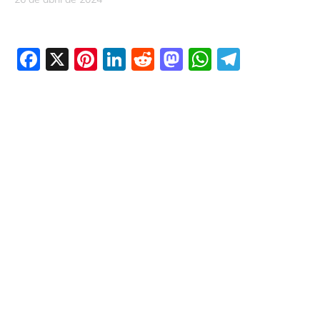
Facebook
X
Pinterest
LinkedIn
Reddit
Mastodon
WhatsAp
Telegr