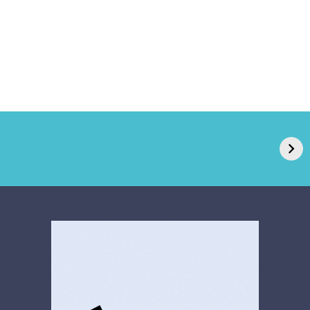
GPA, dono do Pão
RN confirma 2º
de Açúcar e Extra,
caso de superfungo
pede recuperação
Candida auris e
extrajudicial de R$
investiga falha em
4,5 bi
limpeza hospitalar