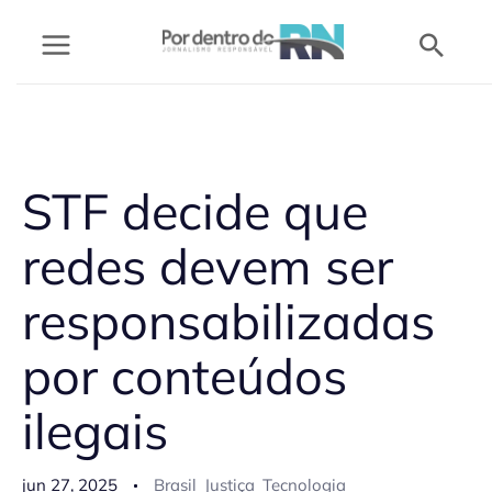
Ir
Pesq
para
o
conteúdo
STF decide que
redes devem ser
responsabilizadas
por conteúdos
ilegais
jun 27, 2025
Brasil
Justiça
Tecnologia