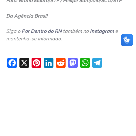
Foto: Bruno Moura/STF / Fellipe Sampaio/SCO/STF
Da Agência Brasil
Siga o
Por Dentro do RN
também no
Instagram
e
mantenha-se informado
.
Facebook
X
Pinterest
LinkedIn
Reddit
Mastodon
WhatsAp
Telegr