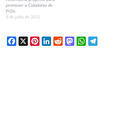
promover a Cidadania de
PcDs
8 de julho de 2021
Facebook
X
Pinterest
LinkedIn
Reddit
Mastodon
WhatsAp
Telegr