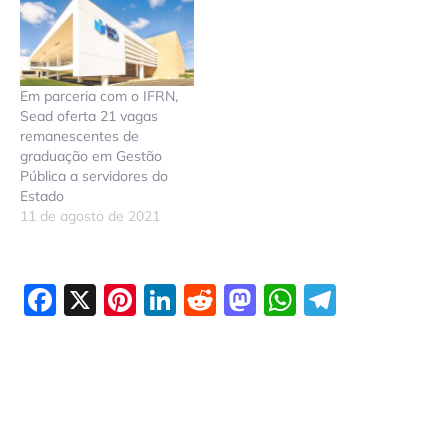
Em parceria com o IFRN,
Sead oferta 21 vagas
remanescentes de
graduação em Gestão
Pública a servidores do
Estado
11 de agosto de 2021
Facebook
X
Pinterest
LinkedIn
Reddit
Mastodon
WhatsAp
Telegr