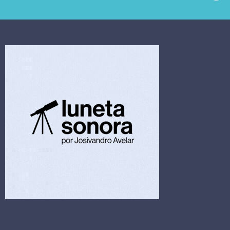
extrajudicial de R$
investiga falha em
4,5 bi
limpeza hospitalar