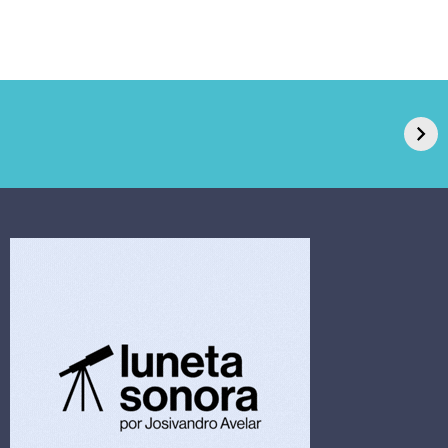
GPA, dono do Pão
RN confirma 2º
de Açúcar e Extra,
caso de superfungo
pede recuperação
Candida auris e
extrajudicial de R$
investiga falha em
4,5 bi
limpeza hospitalar