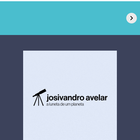
GPA, dono do Pão
RN confirma 2º
de Açúcar e Extra,
caso de superfungo
pede recuperação
Candida auris e
extrajudicial de R$
investiga falha em
4,5 bi
limpeza hospitalar