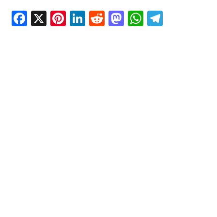
Facebook
X
Pinterest
LinkedIn
Reddit
Mastodon
WhatsAp
Telegr