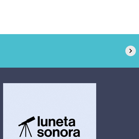
GPA, dono do Pão
RN confirma 2º
de Açúcar e Extra,
caso de superfungo
pede recuperação
Candida auris e
extrajudicial de R$
investiga falha em
4,5 bi
limpeza hospitalar