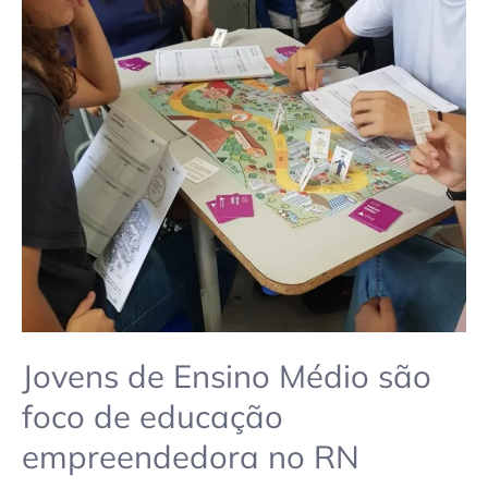
Jovens
de
Ensino
Médio
são
foco
de
educação
empreendedora
no
RN
Jovens de Ensino Médio são
foco de educação
empreendedora no RN