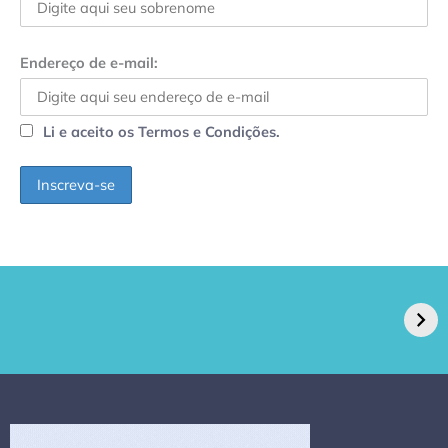
Endereço de e-mail:
Li e aceito os Termos e Condições.
GPA, dono do Pão
RN confirma 2º
de Açúcar e Extra,
caso de superfungo
pede recuperação
Candida auris e
extrajudicial de R$
investiga falha em
4,5 bi
limpeza hospitalar