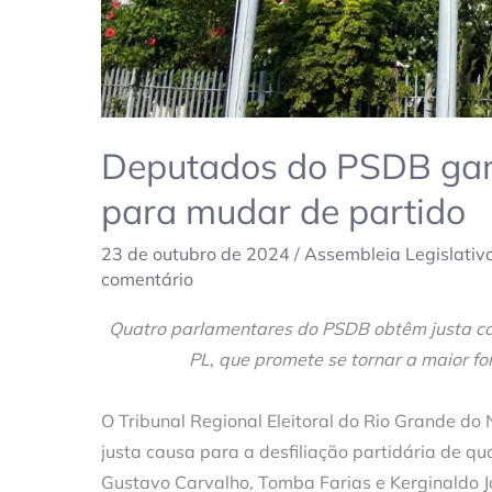
Deputados do PSDB gan
para mudar de partido
23 de outubro de 2024
/
Assembleia Legislativ
comentário
Quatro parlamentares do PSDB obtêm justa cau
PL, que promete se tornar a maior f
O Tribunal Regional Eleitoral do Rio Grande do
justa causa para a desfiliação partidária de q
Gustavo Carvalho, Tomba Farias e Kerginaldo 