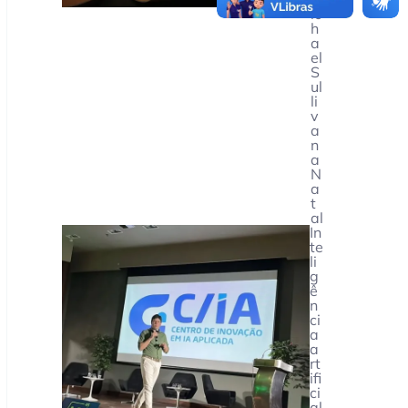
ic
h
a
el
S
ul
li
v
a
n
a
N
a
t
al
In
te
li
g
ê
n
ci
a
a
rt
ifi
ci
al