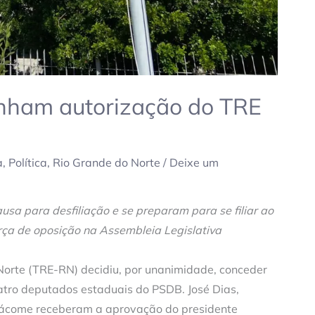
ham autorização do TRE
a
,
Política
,
Rio Grande do Norte
/
Deixe um
sa para desfiliação e se preparam para se filiar ao
orça de oposição na Assembleia Legislativa
 Norte (TRE-RN) decidiu, por unanimidade, conceder
uatro deputados estaduais do PSDB. José Dias,
Jácome receberam a aprovação do presidente