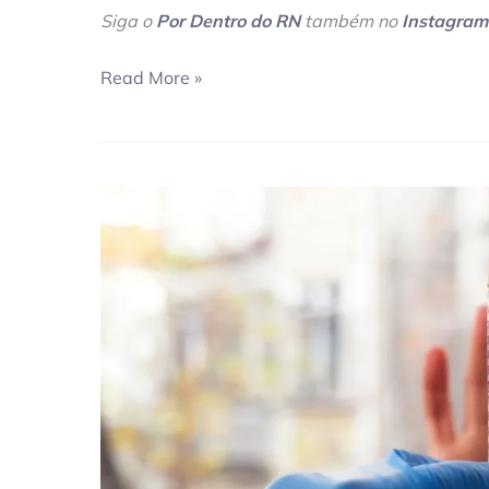
Siga o
Por Dentro do RN
também no
Instagram
Read More »
TRT
de
São
Paulo
confirma
demissão
por
justa
causa
de