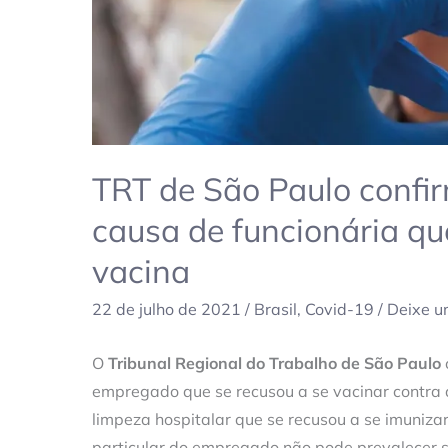
funcionária
que
se
recusou
a
tomar
TRT de São Paulo confi
vacina
causa de funcionária qu
vacina
22 de julho de 2021
/
Brasil
,
Covid-19
/
Deixe u
O
Tribunal Regional do Trabalho de São Paulo
empregado que se recusou a se vacinar contra a
limpeza hospitalar que se recusou a se imuniza
particular do empregado não pode prevalecer so