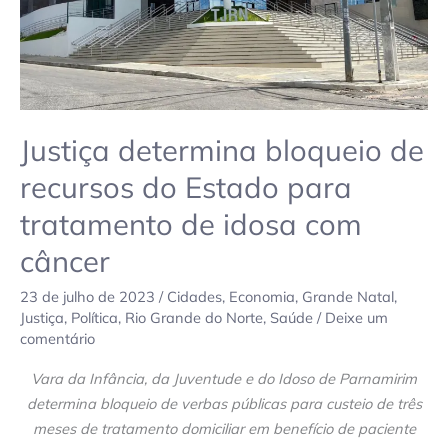
tratamento
de
idosa
com
câncer
Justiça determina bloqueio de
recursos do Estado para
tratamento de idosa com
câncer
23 de julho de 2023
/
Cidades
,
Economia
,
Grande Natal
,
Justiça
,
Política
,
Rio Grande do Norte
,
Saúde
/
Deixe um
comentário
Vara da Infância, da Juventude e do Idoso de Parnamirim
determina bloqueio de verbas públicas para custeio de três
meses de tratamento domiciliar em benefício de paciente