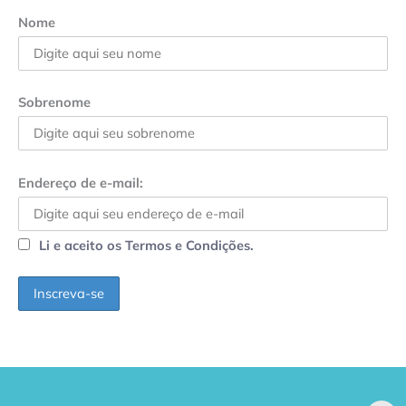
Nome
Sobrenome
Endereço de e-mail:
Li e aceito os Termos e Condições.
GPA, dono do Pão
RN confirma 2º
de Açúcar e Extra,
caso de superfungo