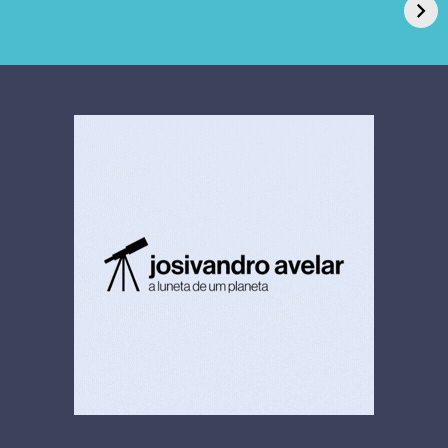
pede recuperação
Candida auris e
extrajudicial de R$
investiga falha em
4,5 bi
limpeza hospitalar