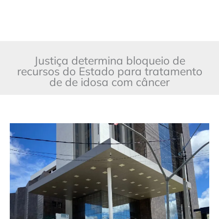
Justiça determina bloqueio de
recursos do Estado para tratamento
de de idosa com câncer
Justiça
determina
bloqueio
de
recursos
do
Estado
para