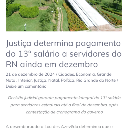
do
RN
ainda
em
dezembro
Justiça determina pagamento
do 13º salário a servidores do
RN ainda em dezembro
21 de dezembro de 2024
/
Cidades
,
Economia
,
Grande
Natal
,
Interior
,
Justiça
,
Natal
,
Política
,
Rio Grande do Norte
/
Deixe um comentário
Decisão judicial garante pagamento integral do 13º salário
para servidores estaduais até o final de dezembro, após
contestação de cronograma do governo
A desembargadora Lourdes Azevêdo determinou que o