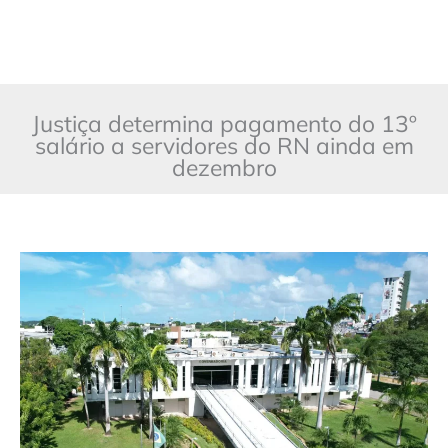
Justiça determina pagamento do 13º
salário a servidores do RN ainda em
dezembro
Justiça
determina
pagamento
do
13º
salário
a
servidores