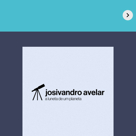
GPA, dono do Pão
RN confirma 2º
de Açúcar e Extra,
caso de superfungo
pede recuperação
Candida auris e
extrajudicial de R$
investiga falha em
4,5 bi
limpeza hospitalar