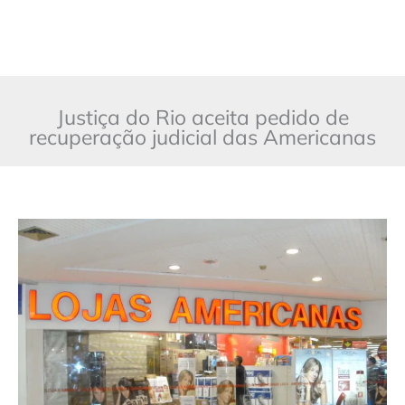
Justiça do Rio aceita pedido de
recuperação judicial das Americanas
Justiça
do
Rio
aceita
pedido
de
recuperação
judicial