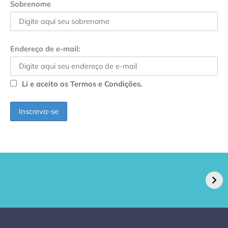
Sobrenome
Endereço de e-mail:
Li e aceito os Termos e Condições.
GPA, dono do Pão
RN confirma 2º
de Açúcar e Extra,
caso de superfungo
pede recuperação
Candida auris e
extrajudicial de R$
investiga falha em
4,5 bi
limpeza hospitalar