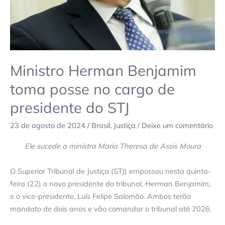
presidente
do
STJ
Ministro Herman Benjamim
toma posse no cargo de
presidente do STJ
23 de agosto de 2024
/
Brasil
,
Justiça
/
Deixe um comentário
Ele sucede a ministra Maria Theresa de Assis Moura
O Superior Tribunal de Justiça (STJ) empossou nesta quinta-
feira (22) o novo presidente do tribunal, Herman Benjamim,
e o vice-presidente, Luís Felipe Salomão. Ambos terão
mandato de dois anos e vão comandar o tribunal até 2026.