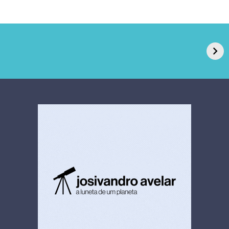
GPA, dono do Pão
RN confirma 2º
de Açúcar e Extra,
caso de superfungo
pede recuperação
Candida auris e
extrajudicial de R$
investiga falha em
4,5 bi
limpeza hospitalar