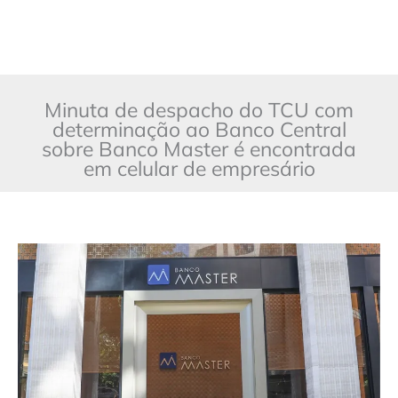
Minuta de despacho do TCU com
determinação ao Banco Central
sobre Banco Master é encontrada
em celular de empresário
Minuta
de
despacho
do
TCU
com
determinação