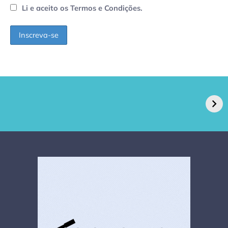
Li e aceito os Termos e Condições.
GPA, dono do Pão
RN confirma 2º
de Açúcar e Extra,
caso de superfungo
pede recuperação
Candida auris e
extrajudicial de R$
investiga falha em
4,5 bi
limpeza hospitalar