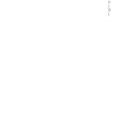
o
(
9
)