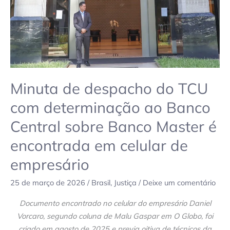
ao
Banco
Central
sobre
Banco
Master
é
Minuta de despacho do TCU
encontrada
com determinação ao Banco
em
Central sobre Banco Master é
celular
de
encontrada em celular de
empresário
empresário
25 de março de 2026
/
Brasil
,
Justiça
/
Deixe um comentário
Documento encontrado no celular do empresário Daniel
Vorcaro, segundo coluna de Malu Gaspar em O Globo, foi
criado em agosto de 2025 e previa oitiva de técnicos da