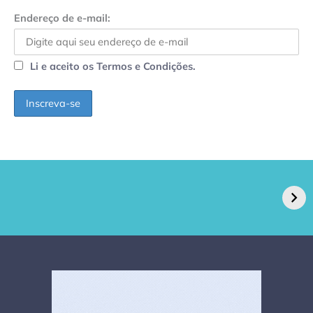
Endereço de e-mail:
Li e aceito os Termos e Condições.
GPA, dono do Pão
RN confirma 2º
de Açúcar e Extra,
caso de superfungo
pede recuperação
Candida auris e
extrajudicial de R$
investiga falha em
4,5 bi
limpeza hospitalar