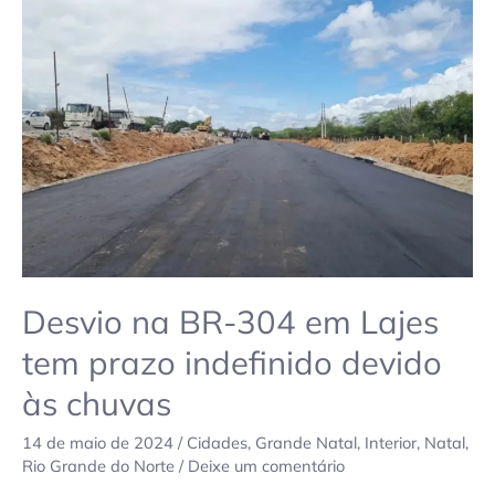
BR-
304
em
Lajes
tem
prazo
indefinido
devido
às
chuvas
Desvio na BR-304 em Lajes
tem prazo indefinido devido
às chuvas
14 de maio de 2024
/
Cidades
,
Grande Natal
,
Interior
,
Natal
,
Rio Grande do Norte
/
Deixe um comentário