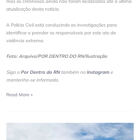
mas os criminosos ainda não foram localizados até a última
atualização desta notícia.
A Polícia Civil está conduzindo as investigações para
identificar e prender os responsáveis por este ato de
violência extrema.
Foto: Arquivo/POR DENTRO DO RN/Ilustração
Siga o
Por Dentro do RN
também no
Instagram
e
mantenha-se informado
.
Read More »
Desvio
na