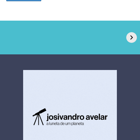
GPA, dono do Pão
RN confirma 2º
de Açúcar e Extra,
caso de superfungo
pede recuperação
Candida auris e
extrajudicial de R$
investiga falha em
4,5 bi
limpeza hospitalar