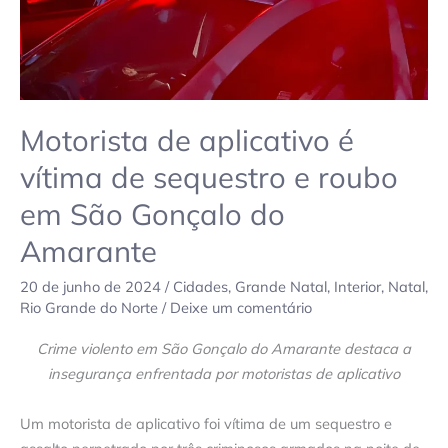
roubo
em
São
Gonçalo
do
Amarante
Motorista de aplicativo é
vítima de sequestro e roubo
em São Gonçalo do
Amarante
20 de junho de 2024
/
Cidades
,
Grande Natal
,
Interior
,
Natal
,
Rio Grande do Norte
/
Deixe um comentário
Crime violento em São Gonçalo do Amarante destaca a
insegurança enfrentada por motoristas de aplicativo
Um motorista de aplicativo foi vítima de um sequestro e