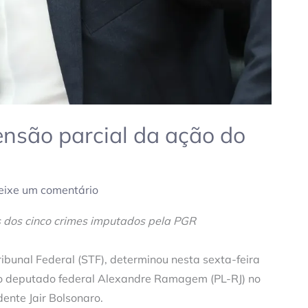
nsão parcial da ação do
eixe um comentário
s dos cinco crimes imputados pela PGR
bunal Federal (STF), determinou nesta sexta-feira
 o deputado federal Alexandre Ramagem (PL-RJ) no
ente Jair Bolsonaro.