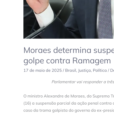
Moraes determina suspe
golpe contra Ramagem
17 de maio de 2025
/
Brasil
,
Justiça
,
Política
/
D
Parlamentar vai responder a trê
O ministro Alexandre de Moraes, do Supremo Tri
(16) a suspensão parcial da ação penal contra
caso da trama golpista do governo do ex-presid