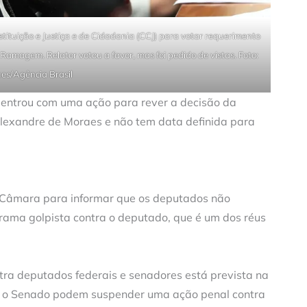
tituição e Justiça e de Cidadania (CCJ) para votar requerimento
amagem. Relator votou a favor, mas foi pedido de vistas. Foto:
es/Agência Brasil
 entrou com uma ação para rever a decisão da
Alexandre de Moraes e não tem data definida para
 Câmara para informar que os deputados não
rama golpista contra o deputado, que é um dos réus
tra deputados federais e senadores está prevista na
 e o Senado podem suspender uma ação penal contra