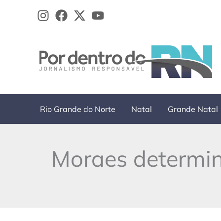
Ir
para
o
conteúdo
Rio Grande do Norte
Natal
Grande Natal
Moraes determin