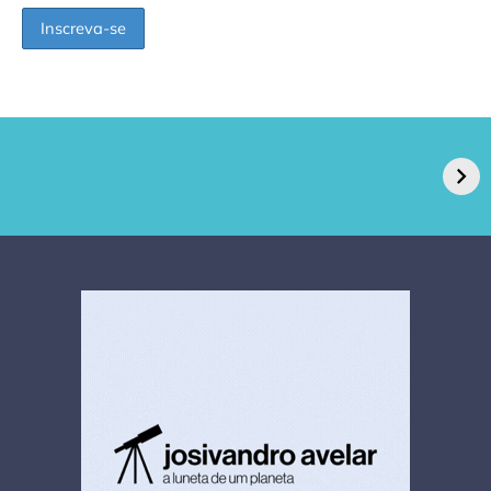
GPA, dono do Pão
RN confirma 2º
de Açúcar e Extra,
caso de superfungo
pede recuperação
Candida auris e
extrajudicial de R$
investiga falha em
4,5 bi
limpeza hospitalar