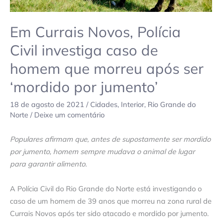
homem
que
Em Currais Novos, Polícia
morreu
após
Civil investiga caso de
ser
homem que morreu após ser
‘mordido
por
‘mordido por jumento’
jumento’
18 de agosto de 2021
/
Cidades
,
Interior
,
Rio Grande do
Norte
/
Deixe um comentário
Populares afirmam que, antes de supostamente ser mordido
por jumento, homem sempre mudava o animal de lugar
para garantir alimento.
A Polícia Civil do Rio Grande do Norte está investigando o
caso de um homem de 39 anos que morreu na zona rural de
Currais Novos após ter sido atacado e mordido por jumento.