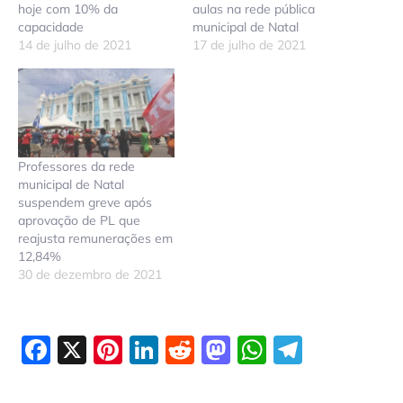
hoje com 10% da
aulas na rede pública
capacidade
municipal de Natal
14 de julho de 2021
17 de julho de 2021
Professores da rede
municipal de Natal
suspendem greve após
aprovação de PL que
reajusta remunerações em
12,84%
30 de dezembro de 2021
Facebook
X
Pinterest
LinkedIn
Reddit
Mastodon
WhatsAp
Telegr