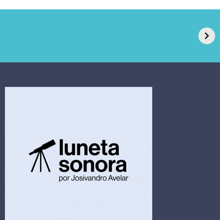
GPA, dono do Pão
RN confirma 2º
de Açúcar e Extra,
caso de superfungo
pede recuperação
Candida auris e
extrajudicial de R$
investiga falha em
4,5 bi
limpeza hospitalar