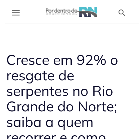
Ir
Pesq
para
o
conteúdo
Cresce em 92% o
resgate de
serpentes no Rio
Grande do Norte;
saiba a quem
recorrer e como