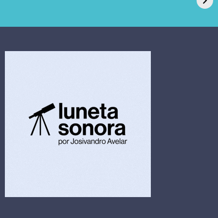
pede recuperação
Candida auris e
extrajudicial de R$
investiga falha em
4,5 bi
limpeza hospitalar