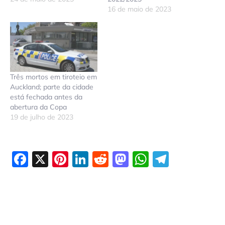
16 de maio de 2023
Três mortos em tiroteio em
Auckland; parte da cidade
está fechada antes da
abertura da Copa
19 de julho de 2023
Facebook
X
Pinterest
LinkedIn
Reddit
Mastodon
WhatsAp
Telegr