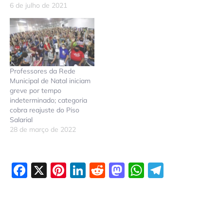
6 de julho de 2021
Professores da Rede
Municipal de Natal iniciam
greve por tempo
indeterminado; categoria
cobra reajuste do Piso
Salarial
28 de março de 2022
Facebook
X
Pinterest
LinkedIn
Reddit
Mastodon
WhatsAp
Telegr