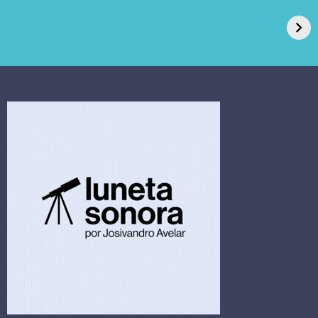
de Açúcar e Extra,
caso de superfungo
pede recuperação
Candida auris e
extrajudicial de R$
investiga falha em
4,5 bi
limpeza hospitalar