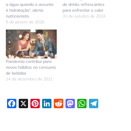
a água quando o assunto
de drinks refrescantes
é hidratação”, alerta
para enfrentar o calor
nutricionista
31 de outubro de 2024
5 de janeiro de 2026
Pandemia contribui para
novos hábitos no consumo
de bebidas
14 de dezembro de 2021
Facebook
X
Pinterest
LinkedIn
Reddit
Mastodon
WhatsAp
Telegr